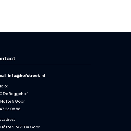
ontact
mail:
info@hofstreek.nl
udio:
C De Reggehof
 Höfte 5 Goor
47 26 08 88
stadres:
 Höfte 5 7471 DK Goor