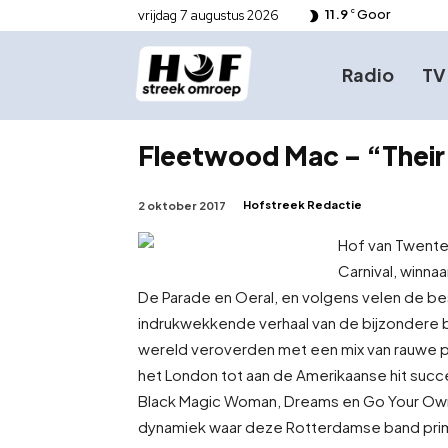
11.9
Goor
vrijdag 7 augustus 2026
C
Radio
TV
Fleetwood Mac – “Their 
Hofstreek Redactie
2 oktober 2017
Hof van Twente 
Carnival, winna
De Parade en Oeral, en volgens velen de bes
indrukwekkende verhaal van de bijzondere b
wereld veroverden met een mix van rauwe p
het London tot aan de Amerikaanse hit succ
Black Magic Woman, Dreams en Go Your Own 
dynamiek waar deze Rotterdamse band prim