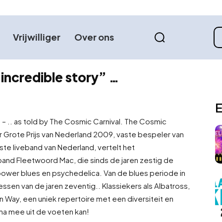
Vrijwilliger
Over ons
incredible story” …
E
– .. as told by The Cosmic Carnival. The Cosmic
ar Grote Prijs van Nederland 2009, vaste bespeler van
te liveband van Nederland, vertelt het
and Fleetwoord Mac, die sinds de jaren zestig de
ower blues en psychedelica. Van de blues periode in
essen van de jaren zeventig.
. Klassiekers als Albatross,
Way, een uniek repertoire met een diversiteit en
a mee uit de voeten kan!