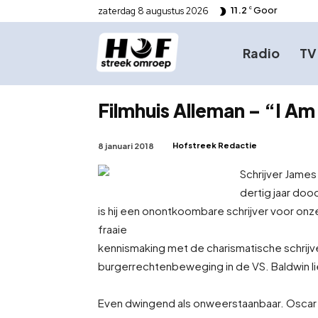
11.2
Goor
zaterdag 8 augustus 2026
C
Radio
TV
Filmhuis Alleman – “I A
Hofstreek Redactie
8 januari 2018
Schrijver James
dertig jaar dood
is hij een onontkoombare schrijver voor onze
fraaie
kennismaking met de charismatische schrijver 
burgerrechtenbeweging in de VS. Baldwin li
Even dwingend als onweerstaanbaar. Oscar