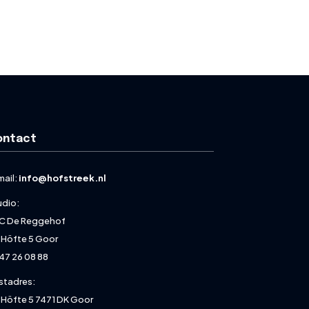
ontact
mail:
info@hofstreek.nl
udio:
C De Reggehof
 Höfte 5 Goor
47 26 08 88
stadres:
 Höfte 5 7471 DK Goor