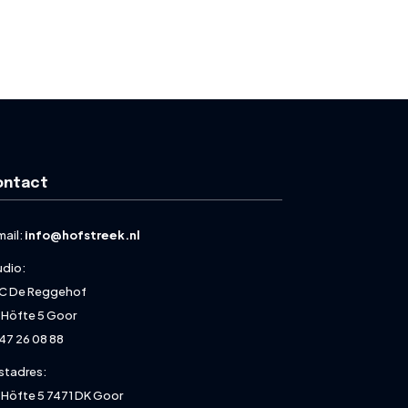
ontact
mail:
info@hofstreek.nl
udio:
C De Reggehof
 Höfte 5 Goor
47 26 08 88
stadres:
 Höfte 5 7471 DK Goor