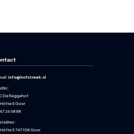
ontact
mail:
info@hofstreek.nl
udio:
C De Reggehof
 Höfte 5 Goor
47 26 08 88
stadres:
 Höfte 5 7471 DK Goor