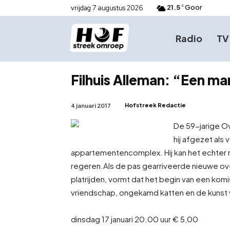
21.5
Goor
vrijdag 7 augustus 2026
C
Radio
TV
Filhuis Alleman: “Een ma
Hofstreek Redactie
4 januari 2017
De 59-jarige Ov
hij afgezet als
appartementencomplex. Hij kan het echter n
regeren.
Als de pas gearriveerde nieuwe ov
platrijden, vormt dat het begin van een ko
vriendschap, ongekamd katten en de kunst v
dinsdag 17 januari 20.00 uur € 5,00