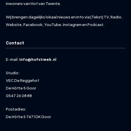
inwoners van Hof van Twente.
Wij brengen dagelijks lokaal nieuws en info via [Tekst] TV, Radio,
Website, Facebook, YouTube, Instagram en Podcast.
Contact
E-mail:
info@hofstreek.nl
Studio:
VEC De Reggehof
De Höfte 5 Goor
0547 26 08 88
Postadres:
De Höfte 5 7471 DK Goor