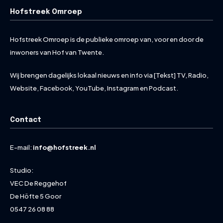
Hofstreek Omroep
Hofstreek Omroep is de publieke omroep van, voor en door de
inwoners van Hof van Twente.
Wij brengen dagelijks lokaal nieuws en info via [Tekst] TV, Radio,
Website, Facebook, YouTube, Instagram en Podcast.
Contact
E-mail:
info@hofstreek.nl
Studio:
VEC De Reggehof
De Höfte 5 Goor
0547 26 08 88