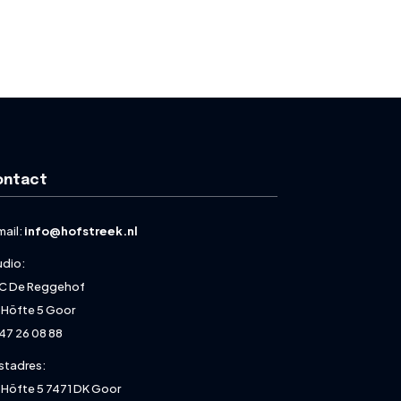
ontact
mail:
info@hofstreek.nl
udio:
C De Reggehof
 Höfte 5 Goor
47 26 08 88
stadres:
 Höfte 5 7471 DK Goor