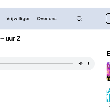
Vrijwilliger
Over ons
– uur 2
E