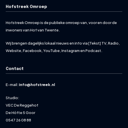
Hofstreek Omroep
Hofstreek Omroep is de publieke omroep van, voor en door de
inwoners van Hof van Twente.
Wij brengen dagelijks lokaal nieuws en info via [Tekst] TV, Radio,
Website, Facebook, YouTube, Instagram en Podcast.
Contact
E-mail:
info@hofstreek.nl
Studio:
VEC De Reggehof
De Höfte 5 Goor
0547 26 08 88