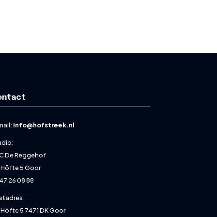
ontact
mail:
info@hofstreek.nl
udio:
C De Reggehof
 Höfte 5 Goor
47 26 08 88
stadres:
 Höfte 5 7471 DK Goor