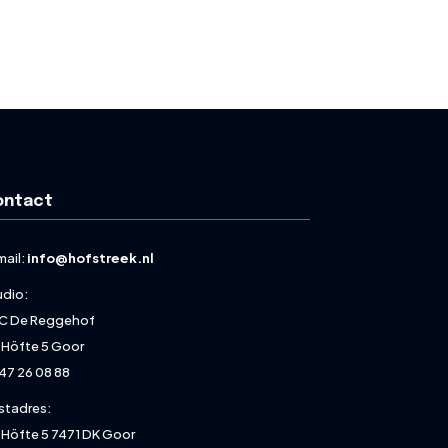
ontact
mail:
info@hofstreek.nl
udio:
C De Reggehof
 Höfte 5 Goor
47 26 08 88
stadres:
 Höfte 5 7471 DK Goor