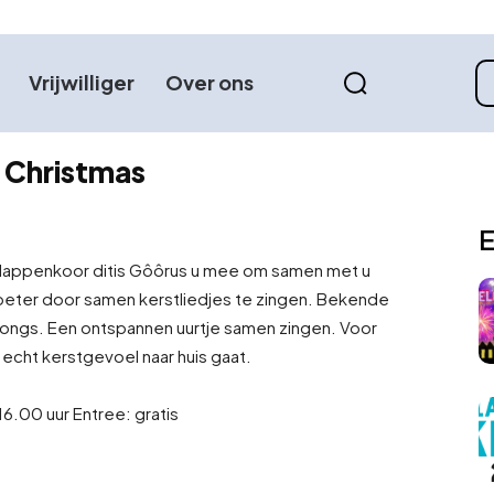
Vrijwilliger
Over ons
g Christmas
E
tlappenkoor ditis Gôôrus u mee om samen met u
 beter door samen kerstliedjes te zingen. Bekende
songs. Een ontspannen uurtje samen zingen. Voor
echt kerstgevoel naar huis gaat.
.00 uur Entree: gratis