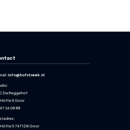
ontact
mail:
info@hofstreek.nl
udio:
C De Reggehof
 Höfte 5 Goor
47 26 08 88
stadres:
 Höfte 5 7471 DK Goor