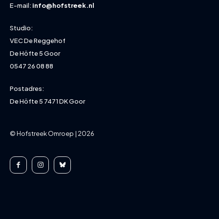
E-mail:
info@hofstreek.nl
Studio:
VEC De Reggehof
De Höfte 5 Goor
0547 26 08 88
Postadres:
De Höfte 5 7471 DK Goor
© Hofstreek Omroep | 2026