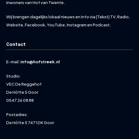
inwoners van Hof van Twente.
Wij brengen dagelijks lokaal nieuws en info via [Tekst] TV, Radio,
Website, Facebook, YouTube, Instagram en Podcast.
Contact
E-mail:
info@hofstreek.nl
Studio:
VEC De Reggehof
De Höfte 5 Goor
0547 26 08 88
Postadres:
De Höfte 5 7471 DK Goor