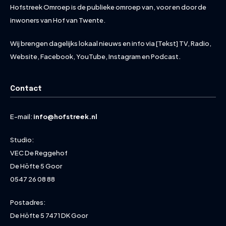
Hofstreek Omroep is de publieke omroep van, voor en door de
inwoners van Hof van Twente.
Wij brengen dagelijks lokaal nieuws en info via [Tekst] TV, Radio,
Website, Facebook, YouTube, Instagram en Podcast.
Contact
E-mail:
info@hofstreek.nl
Studio:
VEC De Reggehof
De Höfte 5 Goor
0547 26 08 88
Postadres:
De Höfte 5 7471 DK Goor