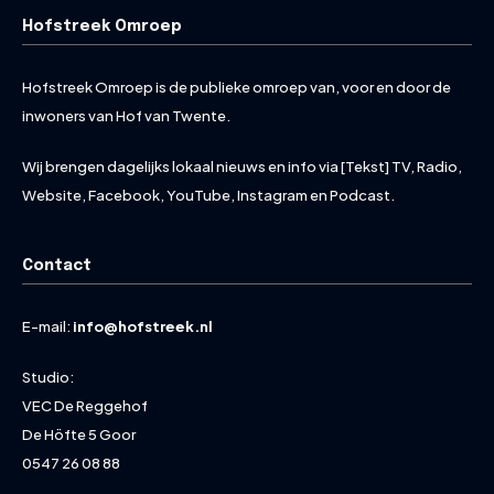
Hofstreek Omroep
Hofstreek Omroep is de publieke omroep van, voor en door de
inwoners van Hof van Twente.
Wij brengen dagelijks lokaal nieuws en info via [Tekst] TV, Radio,
Website, Facebook, YouTube, Instagram en Podcast.
Contact
E-mail:
info@hofstreek.nl
Studio:
VEC De Reggehof
De Höfte 5 Goor
0547 26 08 88