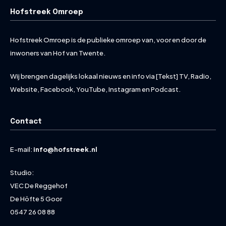
Hofstreek Omroep
Hofstreek Omroep is de publieke omroep van, voor en door de
inwoners van Hof van Twente.
Wij brengen dagelijks lokaal nieuws en info via [Tekst] TV, Radio,
Website, Facebook, YouTube, Instagram en Podcast.
Contact
E-mail:
info@hofstreek.nl
Studio:
VEC De Reggehof
De Höfte 5 Goor
0547 26 08 88