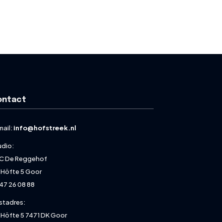
ontact
mail:
info@hofstreek.nl
udio:
C De Reggehof
 Höfte 5 Goor
47 26 08 88
stadres:
 Höfte 5 7471 DK Goor