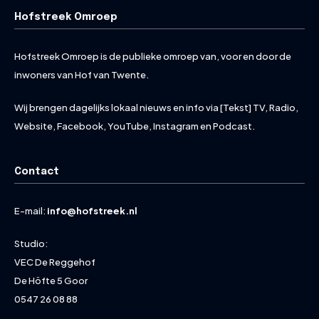
Hofstreek Omroep
Hofstreek Omroep is de publieke omroep van, voor en door de
inwoners van Hof van Twente.
Wij brengen dagelijks lokaal nieuws en info via [Tekst] TV, Radio,
Website, Facebook, YouTube, Instagram en Podcast.
Contact
E-mail:
info@hofstreek.nl
Studio:
VEC De Reggehof
De Höfte 5 Goor
0547 26 08 88