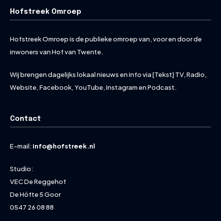
Hofstreek Omroep
Hofstreek Omroep is de publieke omroep van, voor en door de
inwoners van Hof van Twente.
Wij brengen dagelijks lokaal nieuws en info via [Tekst] TV, Radio,
Website, Facebook, YouTube, Instagram en Podcast.
Contact
E-mail:
info@hofstreek.nl
Studio:
VEC De Reggehof
De Höfte 5 Goor
0547 26 08 88