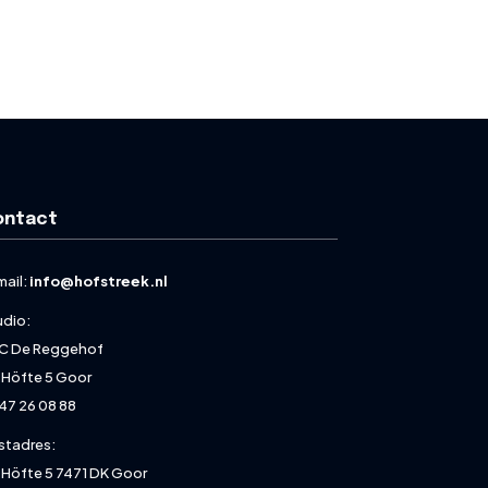
ontact
mail:
info@hofstreek.nl
udio:
C De Reggehof
 Höfte 5 Goor
47 26 08 88
stadres:
 Höfte 5 7471 DK Goor