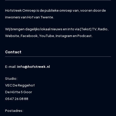
Hofstreek Omroep is de publieke omroep van, voor en door de
inwoners van Hof van Twente.
Wij brengen dagelijks lokaal nieuws en info via [Tekst] TV, Radio,
Website, Facebook, YouTube, Instagram en Podcast.
Contact
E-mail:
info@hofstreek.nl
Studio:
VEC De Reggehof
De Höfte 5 Goor
0547 26 08 88
Postadres: