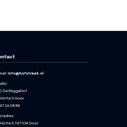
ontact
mail:
info@hofstreek.nl
udio:
C De Reggehof
 Höfte 5 Goor
47 26 08 88
stadres:
 Höfte 5 7471 DK Goor