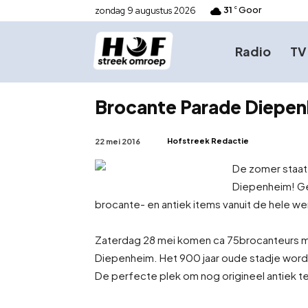
31
Goor
zondag 9 augustus 2026
C
Radio
TV
Brocante Parade Diepe
Hofstreek Redactie
22 mei 2016
De zomer staat 
Diepenheim! Gez
brocante- en antiek items vanuit de hele we
Zaterdag 28 mei komen ca 75
brocanteurs m
Diepenheim. Het 900 jaar oude stadje word
De perfecte plek om nog origineel antiek t