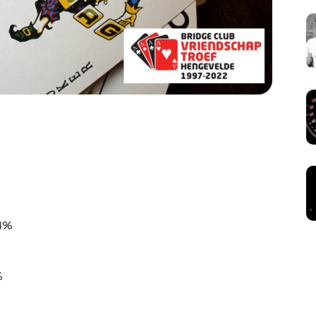
.4%
%