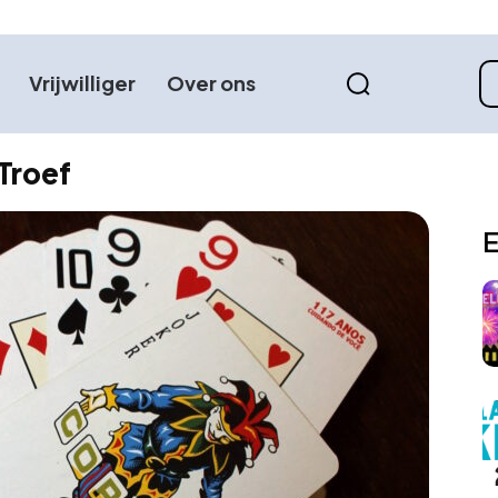
Vrijwilliger
Over ons
Troef
E