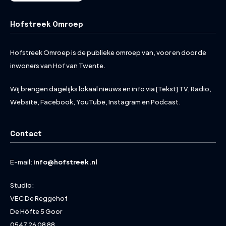
Hofstreek Omroep
Hofstreek Omroep is de publieke omroep van, voor en door de
inwoners van Hof van Twente.
Wij brengen dagelijks lokaal nieuws en info via [Tekst] TV, Radio,
Website, Facebook, YouTube, Instagram en Podcast.
Contact
E-mail:
info@hofstreek.nl
Studio:
VEC De Reggehof
De Höfte 5 Goor
0547 26 08 88