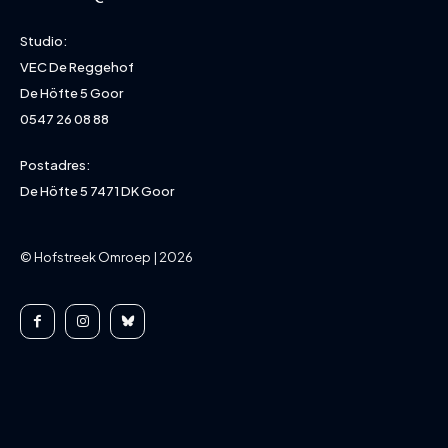
Studio:
VEC De Reggehof
De Höfte 5 Goor
0547 26 08 88
Postadres:
De Höfte 5 7471 DK Goor
© Hofstreek Omroep | 2026