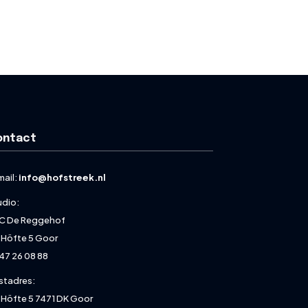
ontact
mail:
info@hofstreek.nl
udio:
C De Reggehof
 Höfte 5 Goor
47 26 08 88
stadres:
 Höfte 5 7471 DK Goor