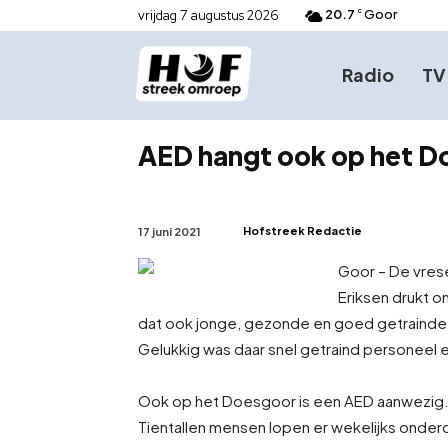
20.7
Goor
vrijdag 7 augustus 2026
C
Radio
TV
AED hangt ook op het D
Hofstreek Redactie
17 juni 2021
Goor – De vrese
Eriksen drukt o
dat ook jonge, gezonde en goed getrainde s
Gelukkig was daar snel getraind personeel
Ook op het Doesgoor is een AED aanwezig. Di
Tientallen mensen lopen er wekelijks onderd