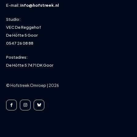
E-mail:
info@hofstreek.nl
Studio:
VEC De Reggehof
De Höfte 5 Goor
0547 26 08 88
Postadres:
De Höfte 5 7471 DK Goor
© Hofstreek Omroep | 2026