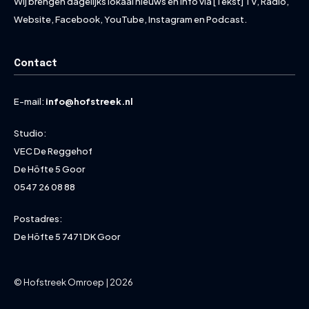
Wij brengen dagelijks lokaal nieuws en info via [Tekst] TV, Radio,
Website, Facebook, YouTube, Instagram en Podcast.
Contact
E-mail:
info@hofstreek.nl
Studio:
VEC De Reggehof
De Höfte 5 Goor
0547 26 08 88
Postadres:
De Höfte 5 7471 DK Goor
© Hofstreek Omroep | 2026