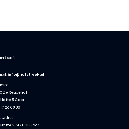
ontact
mail:
info@hofstreek.nl
udio:
C De Reggehof
 Höfte 5 Goor
47 26 08 88
stadres:
 Höfte 5 7471 DK Goor