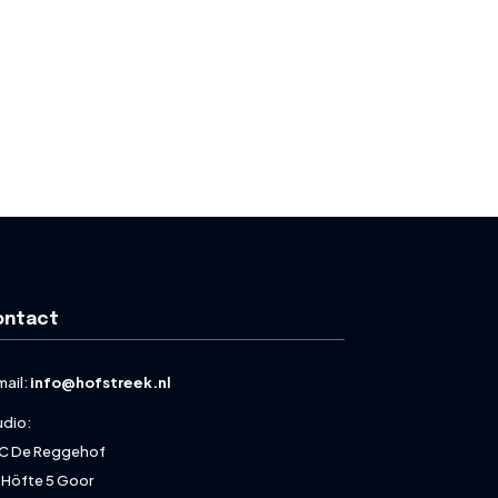
ontact
mail:
info@hofstreek.nl
udio:
C De Reggehof
 Höfte 5 Goor