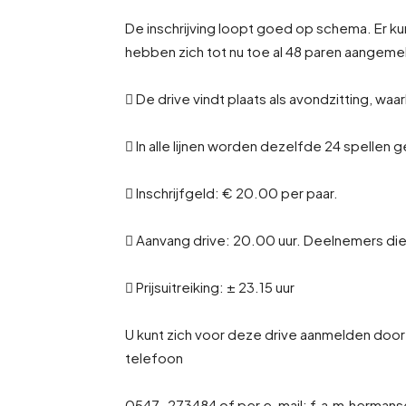
De inschrijving loopt goed op schema. Er k
hebben zich tot nu toe al 48 paren aangeme
 De drive vindt plaats als avondzitting, wa
 In alle lijnen worden dezelfde 24 spellen 
 Inschrijfgeld: € 20.00 per paar.
 Aanvang drive: 20.00 uur. Deelnemers die
 Prijsuitreiking: ± 23.15 uur
U kunt zich voor deze drive aanmelden doo
telefoon
0547-273484 of per e-mail: f.a.m.hermans@