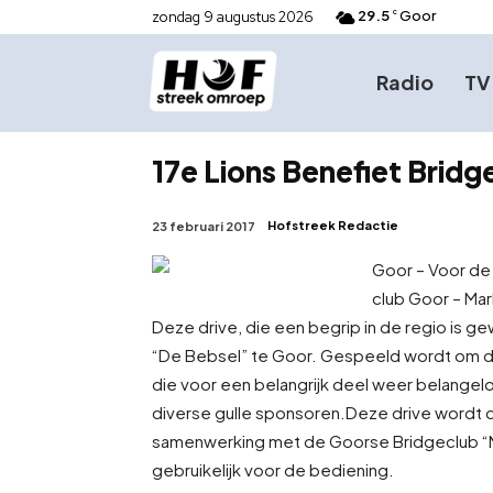
29.5
Goor
zondag 9 augustus 2026
C
Radio
TV
17e Lions Benefiet Bridg
Hofstreek Redactie
23 februari 2017
Goor – Voor de
club Goor – Mar
Deze drive, die een begrip in de regio is 
“De Bebsel” te Goor. Gespeeld wordt om de
die voor een belangrijk deel weer belangel
diverse gulle sponsoren.
Deze drive wordt d
samenwerking met de Goorse Bridgeclub “Ni
gebruikelijk voor de bediening.