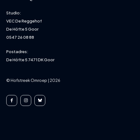
Studio:
VEC De Reggehof
De Höfte 5 Goor
0547 26 08 88
Postadres:
De Höfte 5 7471 DK Goor
© Hofstreek Omroep | 2026