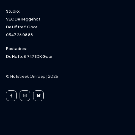
Studio:
VEC De Reggehof
De Höfte 5 Goor
0547 26 08 88
Postadres:
De Höfte 5 7471 DK Goor
© Hofstreek Omroep | 2026