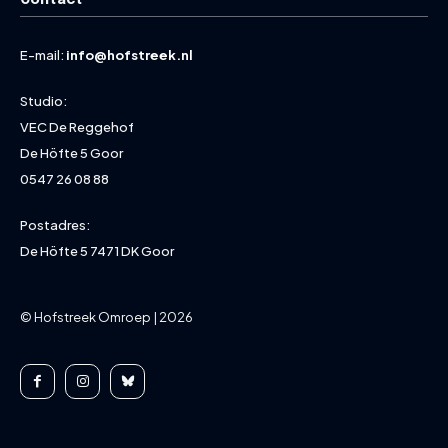
E-mail:
info@hofstreek.nl
Studio:
VEC De Reggehof
De Höfte 5 Goor
0547 26 08 88
Postadres:
De Höfte 5 7471 DK Goor
© Hofstreek Omroep | 2026