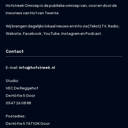
Hofstreek Omroep is de publieke omroep van, voor en door de
inwoners van Hof van Twente.
Wij brengen dagelijks lokaal nieuws en info via [Tekst] TV, Radio,
Website, Facebook, YouTube, Instagram en Podcast.
Contact
E-mail:
info@hofstreek.nl
Studio:
VEC De Reggehof
De Höfte 5 Goor
0547 26 08 88
Postadres:
De Höfte 5 7471 DK Goor