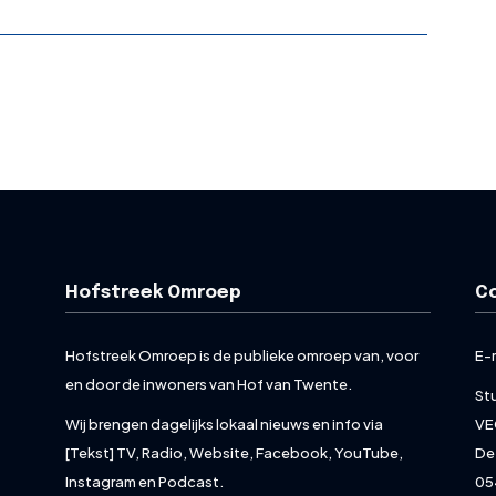
Hofstreek Omroep
C
Hofstreek Omroep is de publieke omroep van, voor
E-
en door de inwoners van Hof van Twente.
St
Wij brengen dagelijks lokaal nieuws en info via
VE
[Tekst] TV, Radio, Website, Facebook, YouTube,
De
Instagram en Podcast.
05