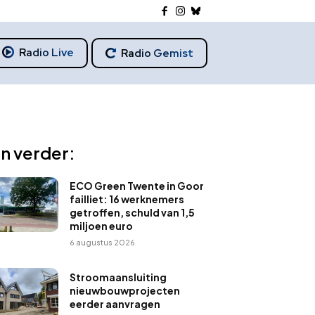
Radio Live
Radio Gemist
n verder:
ECO Green Twente in Goor
failliet: 16 werknemers
getroffen, schuld van 1,5
miljoen euro
6 augustus 2026
Stroomaansluiting
nieuwbouwprojecten
eerder aanvragen