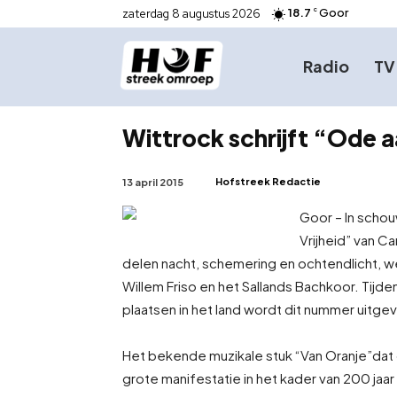
18.7
Goor
zaterdag 8 augustus 2026
C
Radio
TV
Wittrock schrijft “Ode a
Hofstreek Redactie
13 april 2015
Goor – In scho
Vrijheid” van Ca
delen nacht, schemering en ochtendlicht, 
Willem Friso en het Sallands Bachkoor. Tijd
plaatsen in het land wordt dit nummer uitge
Het bekende muzikale stuk “Van Oranje”dat 
grote manifestatie in het kader van 200 jaar