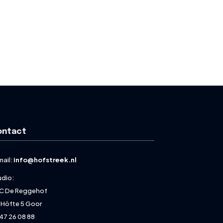
ontact
mail:
info@hofstreek.nl
udio:
C De Reggehof
 Höfte 5 Goor
47 26 08 88