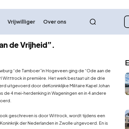
Vrijwilliger
Over ons
an de Vrijheid”.
E
uwburg “de Tamboer”in Hogeveen ging de “Ode aan de
rl Witttrock in première. Het werk bestaat uit de drie
werd uitgevoerd door de
Koninklijke Militaire Kapel Johan
ens de 4 mei-herdenking in Wageningen en in 4 andere
voerd.
ook geschreven is door Wittrock, wordt tijdens een
 Koninkrijk der Nederlanden in Zwolle uitgevoerd. En is