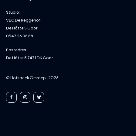
Studio:
VEC De Reggehof
De Höfte 5 Goor
0547 26 08 88
Postadres:
De Höfte 5 7471 DK Goor
© Hofstreek Omroep | 2026