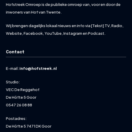
Hofstreek Omroep is de publieke omroep van, voor en door de
inwoners van Hof van Twente.
Wij brengen dagelijks lokaal nieuws en info via [Tekst] TV, Radio,
Website, Facebook, YouTube, Instagram en Podcast.
Contact
E-mail:
info@hofstreek.nl
Studio:
VEC De Reggehof
De Höfte 5 Goor
0547 26 08 88
Postadres:
De Höfte 5 7471 DK Goor