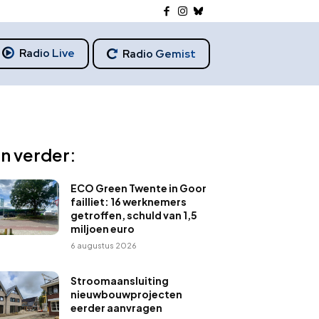
Radio Live
Radio Gemist
n verder:
ECO Green Twente in Goor
failliet: 16 werknemers
getroffen, schuld van 1,5
miljoen euro
6 augustus 2026
Stroomaansluiting
nieuwbouwprojecten
eerder aanvragen