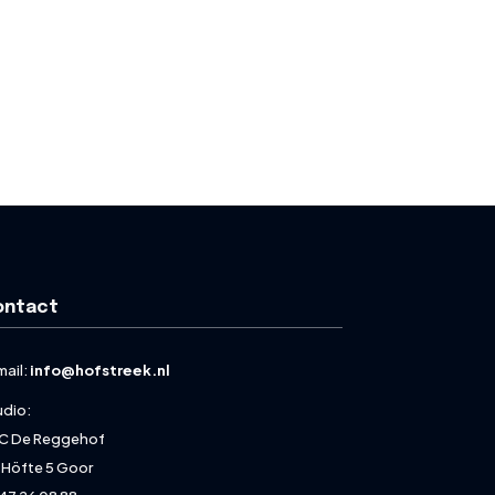
ontact
mail:
info@hofstreek.nl
udio:
C De Reggehof
 Höfte 5 Goor