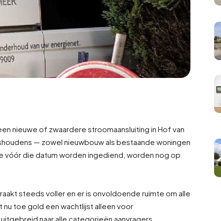
 een nieuwe of zwaardere stroomaansluiting in Hof van
huishoudens — zowel nieuwbouw als bestaande woningen
e vóór die datum worden ingediend, worden nog op
aakt steeds voller en er is onvoldoende ruimte om alle
t nu toe gold een wachtlijst alleen voor
jk uitgebreid naar alle categorieën aanvragers.