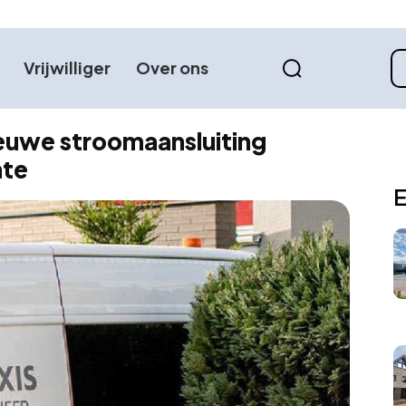
Vrijwilliger
Over ons
ieuwe stroomaansluiting
nte
E