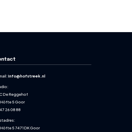
ontact
mail:
info@hofstreek.nl
udio:
C De Reggehof
 Höfte 5 Goor
47 26 08 88
stadres:
 Höfte 5 7471 DK Goor