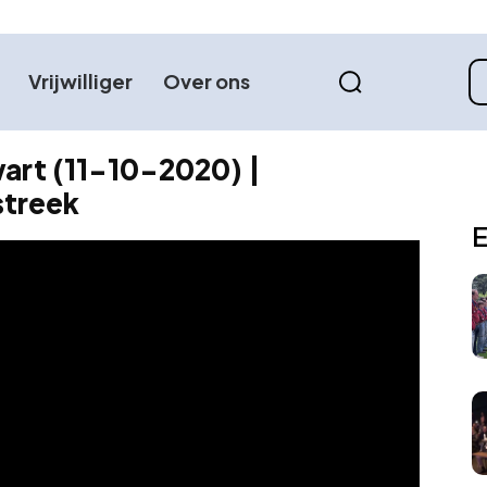
Vrijwilliger
Over ons
art (11-10-2020) |
treek
E