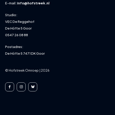
E-mail:
info@hofstreek.nl
Studio:
VEC De Reggehof
De Höfte 5 Goor
0547 26 08 88
Postadres:
De Höfte 5 7471 DK Goor
© Hofstreek Omroep | 2026