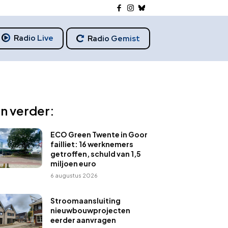
Radio Live
Radio Gemist
n verder:
ECO Green Twente in Goor
failliet: 16 werknemers
getroffen, schuld van 1,5
miljoen euro
6 augustus 2026
Stroomaansluiting
nieuwbouwprojecten
eerder aanvragen