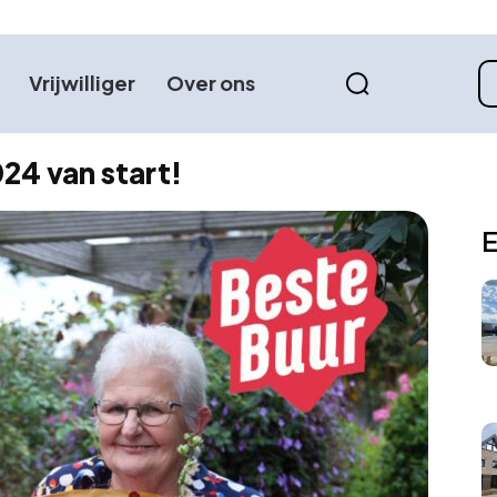
Vrijwilliger
Over ons
024 van start!
E