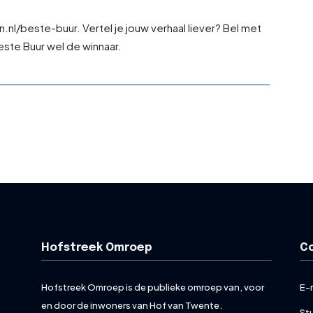
jn.nl/beste-buur. Vertel je jouw verhaal liever? Bel met
ste Buur wel de winnaar.
Hofstreek Omroep
C
Hofstreek Omroep is de publieke omroep van, voor
E-
en door de inwoners van Hof van Twente.
St