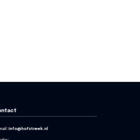
ontact
mail:
info@hofstreek.nl
udio: