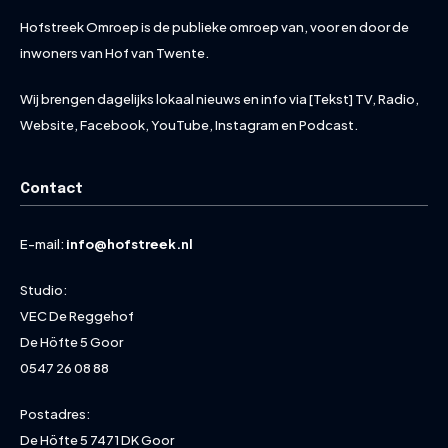
Hofstreek Omroep is de publieke omroep van, voor en door de
inwoners van Hof van Twente.
Wij brengen dagelijks lokaal nieuws en info via [Tekst] TV, Radio,
Website, Facebook, YouTube, Instagram en Podcast.
Contact
E-mail:
info@hofstreek.nl
Studio:
VEC De Reggehof
De Höfte 5 Goor
0547 26 08 88
Postadres:
De Höfte 5 7471 DK Goor