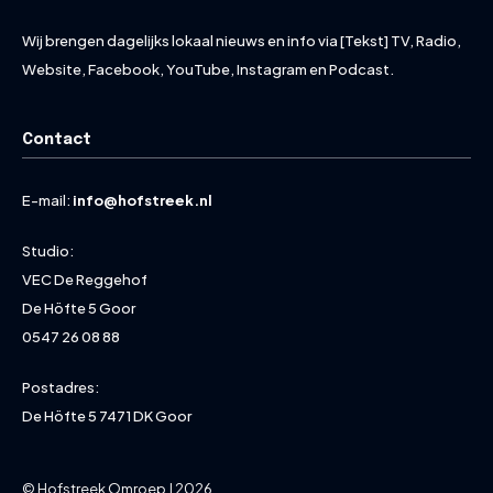
Wij brengen dagelijks lokaal nieuws en info via [Tekst] TV, Radio,
Website, Facebook, YouTube, Instagram en Podcast.
Contact
E-mail:
info@hofstreek.nl
Studio:
VEC De Reggehof
De Höfte 5 Goor
0547 26 08 88
Postadres:
De Höfte 5 7471 DK Goor
© Hofstreek Omroep | 2026