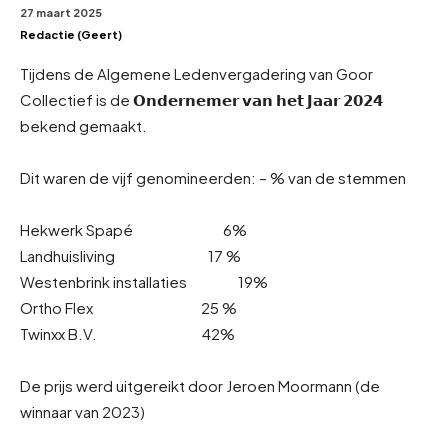
27 maart 2025
Redactie (Geert)
Tijdens de Algemene Ledenvergadering van Goor
Collectief is de 𝗢𝗻𝗱𝗲𝗿𝗻𝗲𝗺𝗲𝗿 𝘃𝗮𝗻 𝗵𝗲𝘁 𝗝𝗮𝗮𝗿 𝟮𝟬𝟮𝟰
bekend gemaakt.
Dit waren de vijf genomineerden: – % van de stemmen
Hekwerk Spapé 6%
Landhuisliving 17 %
Westenbrink installaties 19%
Ortho Flex 25 %
Twinxx B.V. 42%
De prijs werd uitgereikt door Jeroen Moormann (de
winnaar van 2023)