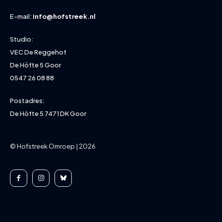
E-mail:
info@hofstreek.nl
Studio:
VEC De Reggehof
De Höfte 5 Goor
0547 26 08 88
Postadres:
De Höfte 5 7471 DK Goor
© Hofstreek Omroep | 2026