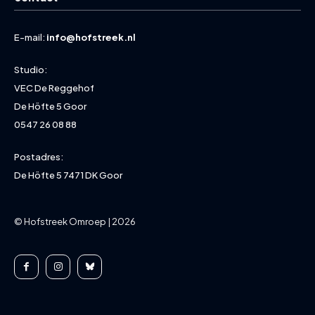
E-mail:
info@hofstreek.nl
Studio:
VEC De Reggehof
De Höfte 5 Goor
0547 26 08 88
Postadres:
De Höfte 5 7471 DK Goor
© Hofstreek Omroep | 2026