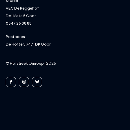
Studio:
VEC De Reggehof
De Höfte 5 Goor
0547 26 08 88
Postadres:
De Höfte 5 7471 DK Goor
© Hofstreek Omroep | 2026