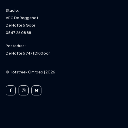
Studio:
VEC De Reggehof
De Höfte 5 Goor
0547 26 08 88
Postadres:
De Höfte 5 7471 DK Goor
© Hofstreek Omroep | 2026