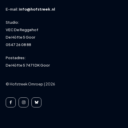
E-mail:
info@hofstreek.nl
Studio:
VEC De Reggehof
De Höfte 5 Goor
0547 26 08 88
Postadres:
De Höfte 5 7471 DK Goor
© Hofstreek Omroep | 2026