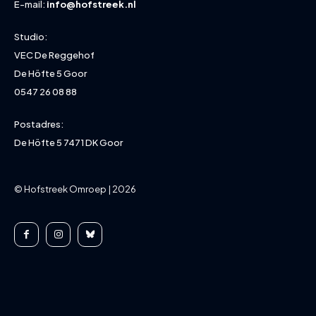
E-mail:
info@hofstreek.nl
Studio:
VEC De Reggehof
De Höfte 5 Goor
0547 26 08 88
Postadres:
De Höfte 5 7471 DK Goor
© Hofstreek Omroep | 2026