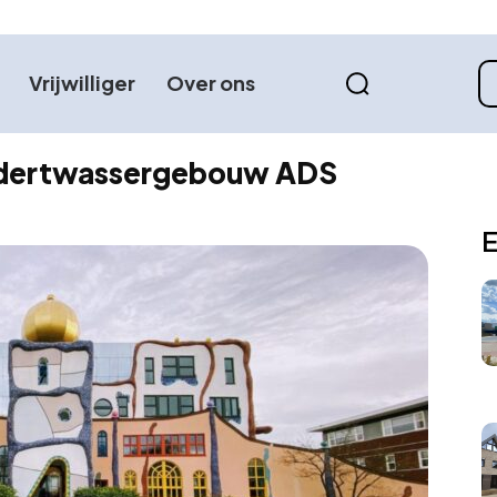
Vrijwilliger
Over ons
undertwassergebouw ADS
E