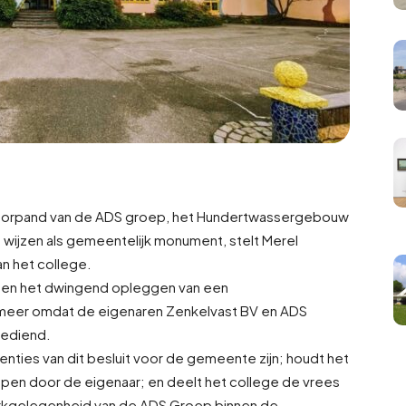
toorpand van de ADS groep, het Hundertwassergebouw
wijzen als gemeentelijk monument, stelt Merel
n het college.
tegen het dwingend opleggen van een
eer omdat de eigenaren Zenkelvast BV en ADS
gediend.
enties van dit besluit voor de gemeente zijn; houdt het
ppen door de eigenaar; en deelt het college de vrees
werkgelegenheid van de ADS Groep binnen de