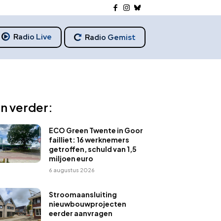
Radio Live
Radio Gemist
n verder:
ECO Green Twente in Goor
failliet: 16 werknemers
getroffen, schuld van 1,5
miljoen euro
6 augustus 2026
Stroomaansluiting
nieuwbouwprojecten
eerder aanvragen