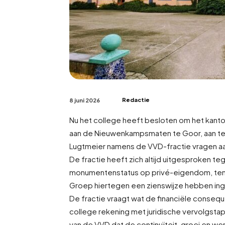
Redactie
8 juni 2026
Nu het college heeft besloten om het kan
aan de Nieuwenkampsmaten te Goor, aan te 
Lugtmeier namens de VVD-fractie vragen aa
De fractie heeft zich altijd uitgesproken 
monumentenstatus op privé-eigendom, tem
Groep hiertegen een zienswijze hebben in
De fractie vraagt wat de financiële consequ
college rekening met juridische vervolgsta
van de VVD dat de continuïteit, groei en 