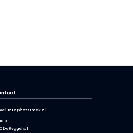
ontact
mail:
info@hofstreek.nl
udio:
C De Reggehof