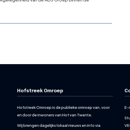
Hofstreek Omroep
C
Hofstreek Omroep is de publieke omroep van, voor
E-
en door de inwoners van Hof van Twente.
St
Wij brengen dagelijks lokaal nieuws en info via
VE